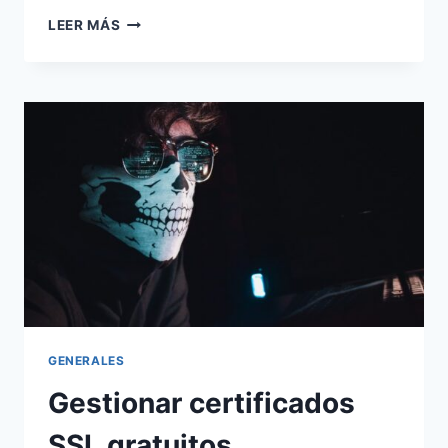
CREAR
LEER MÁS
UNA
PÁGINA
WEB
GRATIS
CON
CARRD
GENERALES
Gestionar certificados
SSL gratuitos