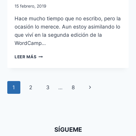
15 febrero, 2019
Hace mucho tiempo que no escribo, pero la
ocasión lo merece. Aun estoy asimilando lo
que viví en la segunda edición de la
WordCamp…
VIVIENDO
LEER MÁS
LA
WORDCAMP
DE
LAS
Navegación
Siguiente
1
2
3
…
8
PALMAS
DE
de
página
GRAN
CANARIA
página
2019
SÍGUEME