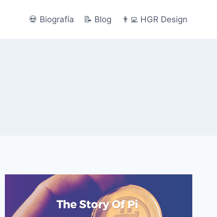
💀 Biografía
📝 Blog
👨‍💻 HGR Design