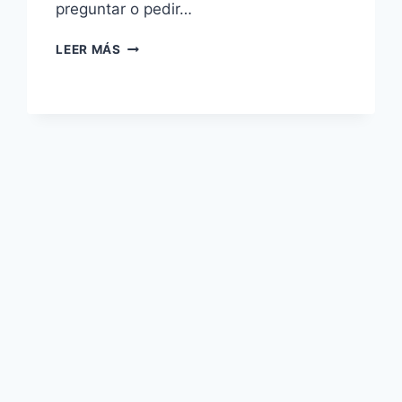
preguntar o pedir…
¿CÓMO
LEER MÁS
CREAR
UN
CUENTO
CON
INTELIGENCIA
ARTIFICIAL?