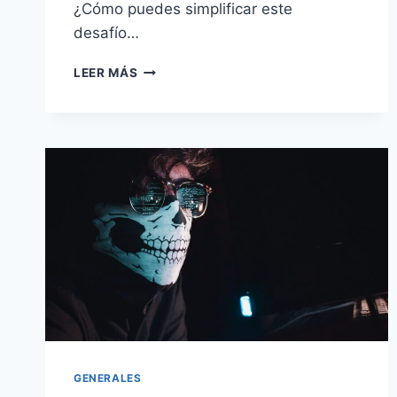
¿Cómo puedes simplificar este
desafío…
SIMPLIFICANDO
LEER MÁS
LA
GESTIÓN
WEB:
DESCUBRE
WORDPRESS
MULTISITE
🌐
GENERALES