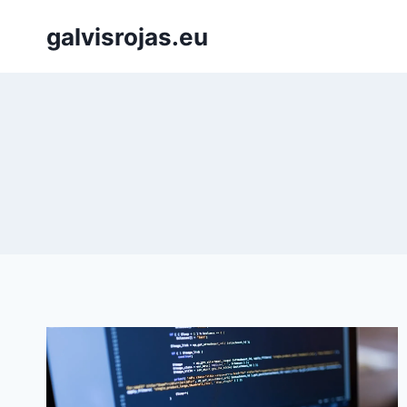
Saltar
galvisrojas.eu
al
contenido