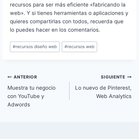
recursos para ser más eficiente «fabricando la
web». Y si tienes herramientas o aplicaciones y
quieres compartirlas con todos, recuerda que
lo puedes hacer en los comentarios.
Etiquetas
#
recursos diseño web
#
recursos web
de
la
entrada:
Navegación
ANTERIOR
SIGUIENTE
Muestra tu negocio
Lo nuevo de Pinterest,
de
con YouTube y
Web Analytics
entradas
Adwords