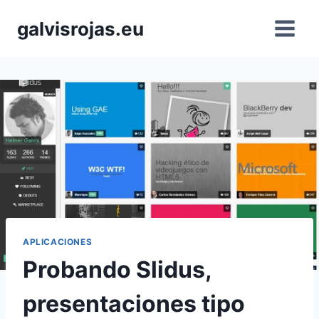
Saltar
galvisrojas.eu
al
contenido
APLICACIONES
Probando Slidus,
presentaciones tipo