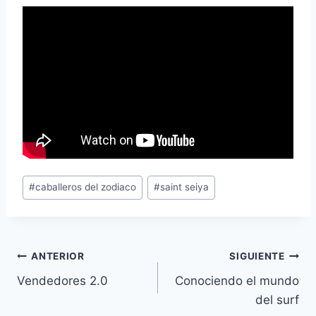
Etiquetas
#
caballeros del zodiaco
#
saint seiya
de
la
entrada:
Navegación
ANTERIOR
SIGUIENTE
Vendedores 2.0
Conociendo el mundo
de
del surf