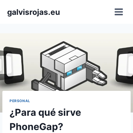
Saltar
galvisrojas.eu
al
contenido
PERSONAL
¿Para qué sirve
PhoneGap?