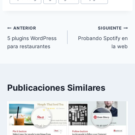
de
la
entrada:
Navegación
ANTERIOR
SIGUIENTE
5 plugins WordPress
Probando Spotify en
de
para restaurantes
la web
entradas
Publicaciones Similares