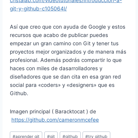
cristalab.com/videotutoriales/introduccion-a-
git-y-github-c105064l/
Así que creo que con ayuda de Google y estos
recursos que acabo de publicar puedes
empezar un gran camino con Git y tener tus
proyectos mejor organizados y de manera más
profesional. Además podrás compartir lo que
haces con miles de dasarrolladores y
diseñadores que se dan cita en esa gran red
social para «coders» y «designers» que es
Github.
Imagen principal ( Baracktocat ) de
https://github.com/cameronmcefee
Etiquetas
#
aprender git
#
git
#
github
#
try github