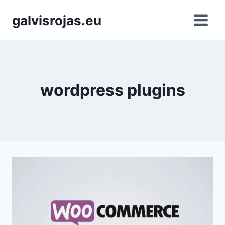
Saltar
galvisrojas.eu
al
contenido
wordpress plugins