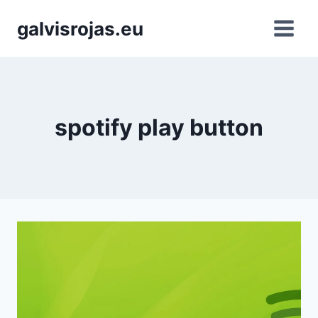
Saltar
galvisrojas.eu
al
contenido
spotify play button