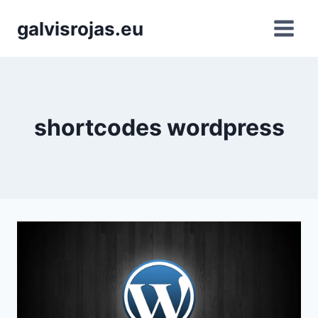
Saltar
galvisrojas.eu
al
contenido
shortcodes wordpress