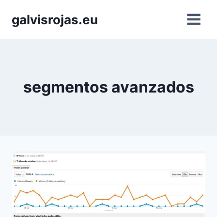
Saltar
galvisrojas.eu
al
contenido
segmentos avanzados