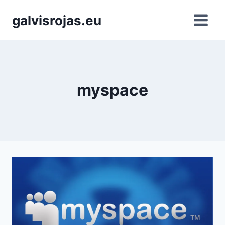
Saltar
galvisrojas.eu
al
contenido
myspace