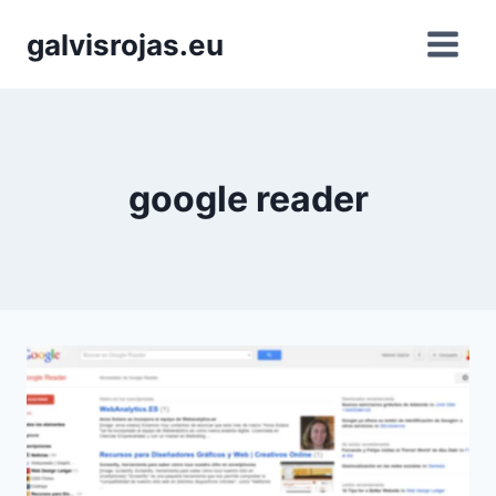
Saltar
galvisrojas.eu
al
contenido
google reader