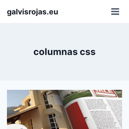
Saltar
galvisrojas.eu
al
contenido
columnas css